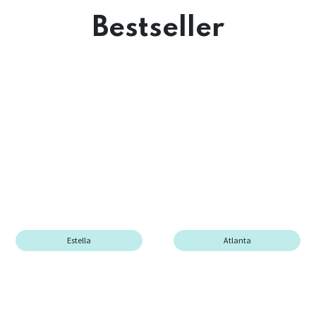
Erfrischen Sie Ihr Zuhause mit strahlenden Farben und
innovativem Design für mehr Komfort – der ideale
Moment, um mit Bellona Ecksofas eine Veränderung
herbeizuführen.
Bestseller