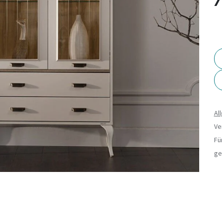
7
Al
Ve
Fü
ge