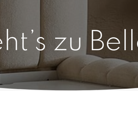
ht’s zu Bel