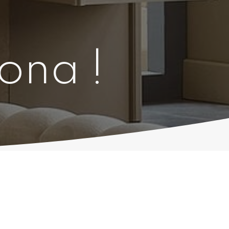
lona !