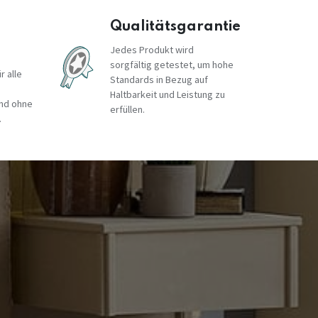
Qualitätsgarantie
Jedes Produkt wird
sorgfältig getestet, um hohe
r alle
Standards in Bezug auf
Haltbarkeit und Leistung zu
und ohne
erfüllen.
.