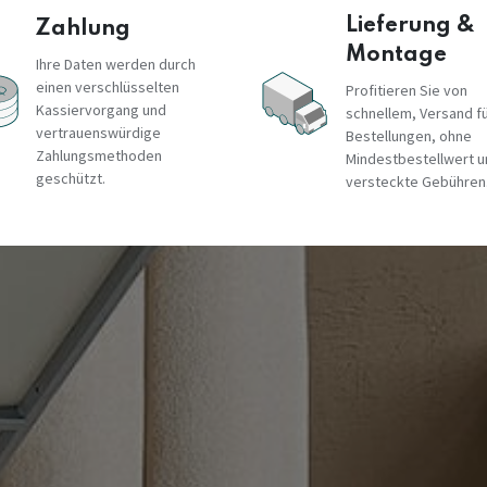
Lieferung &
Zahlung
Montage
Ihre Daten werden durch
einen verschlüsselten
Profitieren Sie von
Kassiervorgang und
schnellem, Versand fü
vertrauenswürdige
Bestellungen, ohne
Zahlungsmethoden
Mindestbestellwert 
geschützt.
versteckte Gebühren