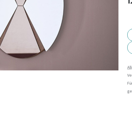
1
Al
Ve
Fü
ge