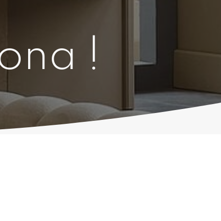
lona !