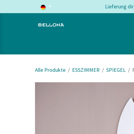
Zum Inhalt springen
Lieferung di
Home
Wohnzimmer
Schlafzi
Alle Produkte
ESSZIMMER
SPIEGEL