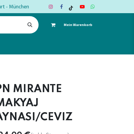
urt - München
Mein Warenkorb
ote
Deko & Textil
Shop
Kontakt
PN MIRANTE
MAKYAJ
AYNASI/CEVIZ