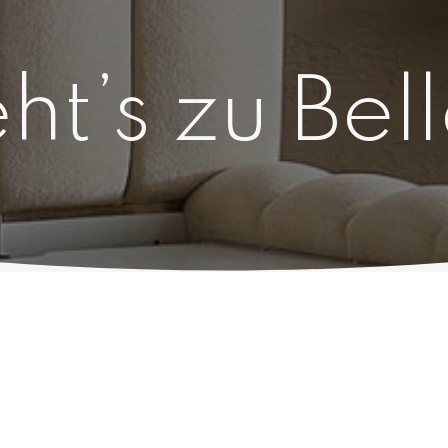
ht’s zu Bel