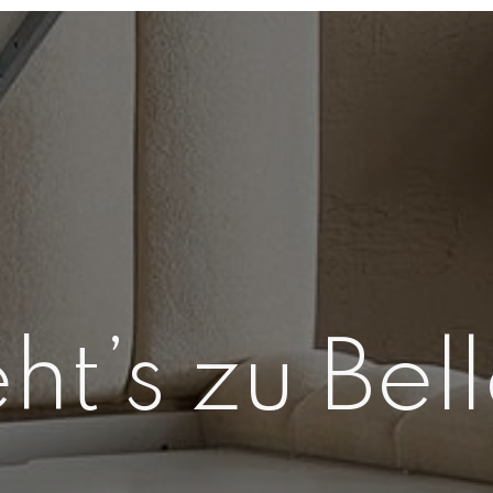
ht’s zu Bel