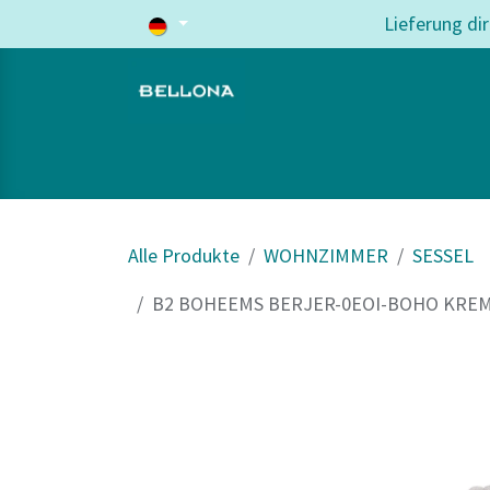
Zum Inhalt springen
Lieferung di
Home
Wohnzimmer
Schlafzi
Alle Produkte
WOHNZIMMER
SESSEL
B2 BOHEEMS BERJER-0EOI-BOHO KREM 