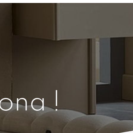
lona !