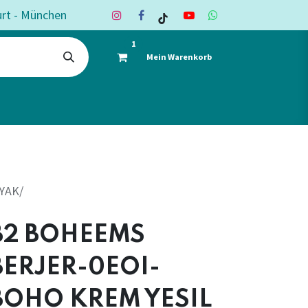
urt - München
1
Mein Warenkorb
ote
Deko & Textil
Shop
Kontakt
YAK/
B2 BOHEEMS
BERJER-0EOI-
BOHO KREM YESIL