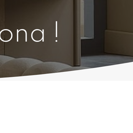
lona !