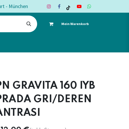
urt - München
Mein Warenkorb
ote
Deko & Textil
Shop
Kontakt
PN GRAVITA 160 IYB
PRADA GRI/DEREN
ANTRASI