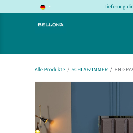
Zum Inhalt springen
Lieferung di
Home
Wohnzimmer
Schlafzi
Alle Produkte
SCHLAFZIMMER
PN GRAV