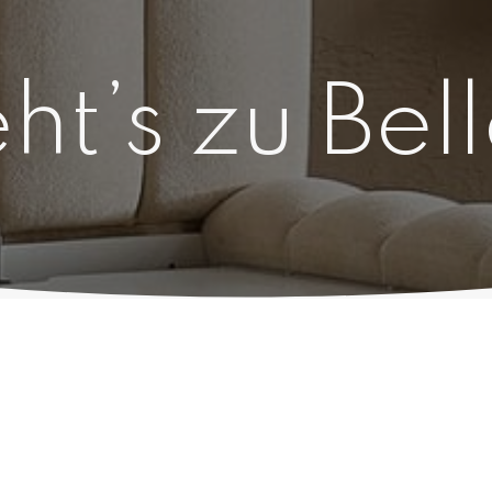
ht’s zu Bel