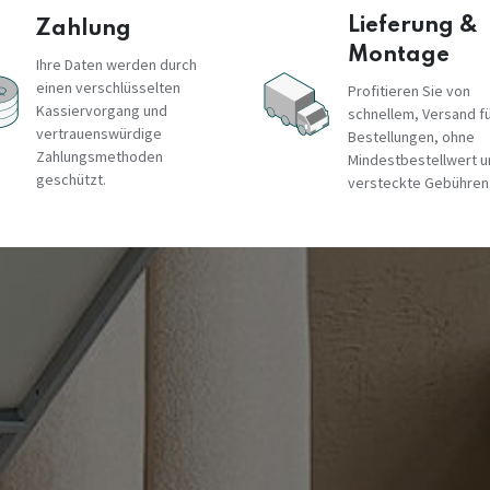
Lieferung &
Zahlung
Montage
Ihre Daten werden durch
einen verschlüsselten
Profitieren Sie von
Kassiervorgang und
schnellem, Versand fü
vertrauenswürdige
Bestellungen, ohne
Zahlungsmethoden
Mindestbestellwert 
geschützt.
versteckte Gebühren