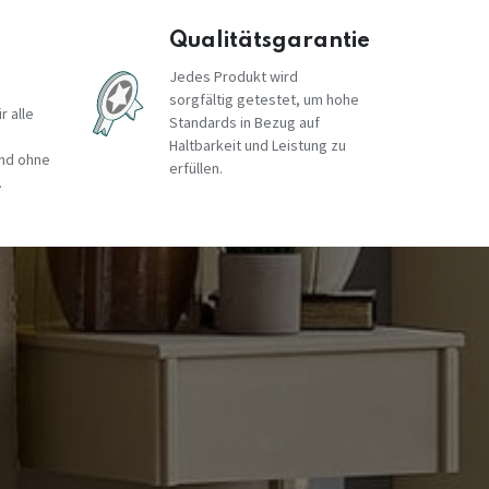
Qualitätsgarantie
Jedes Produkt wird
sorgfältig getestet, um hohe
r alle
Standards in Bezug auf
Haltbarkeit und Leistung zu
und ohne
erfüllen.
.