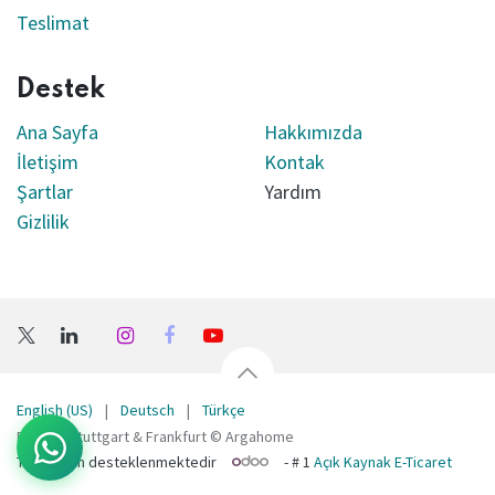
Teslimat
Destek
Ana Sayfa
Hakkımızda
İletişim
Kontak
Şartlar
Yardım
Gizlilik
English (US)
|
Deutsch
|
Türkçe
Bellona Stuttgart & Frankfurt © Argahome
Tarafından desteklenmektedir
- # 1
Açık Kaynak E-Ticaret