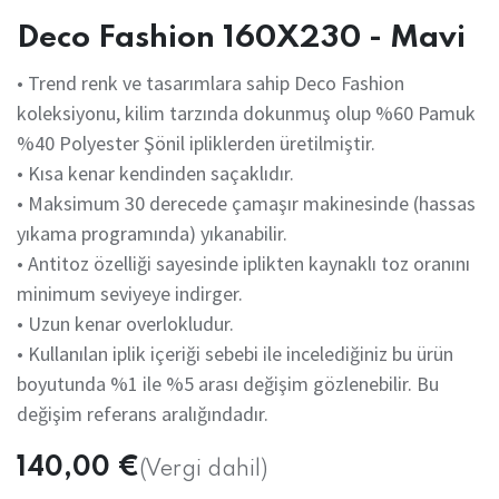
Deco Fashion 160X230 - Mavi
• Trend renk ve tasarımlara sahip Deco Fashion
koleksiyonu, kilim tarzında dokunmuş olup %60 Pamuk
%40 Polyester Şönil ipliklerden üretilmiştir.
• Kısa kenar kendinden saçaklıdır.
• Maksimum 30 derecede çamaşır makinesinde (hassas
yıkama programında) yıkanabilir.
• Antitoz özelliği sayesinde iplikten kaynaklı toz oranını
minimum seviyeye indirger.
• Uzun kenar overlokludur.
• Kullanılan iplik içeriği sebebi ile incelediğiniz bu ürün
boyutunda %1 ile %5 arası değişim gözlenebilir. Bu
değişim referans aralığındadır.
140,00
€
(Vergi dahil)