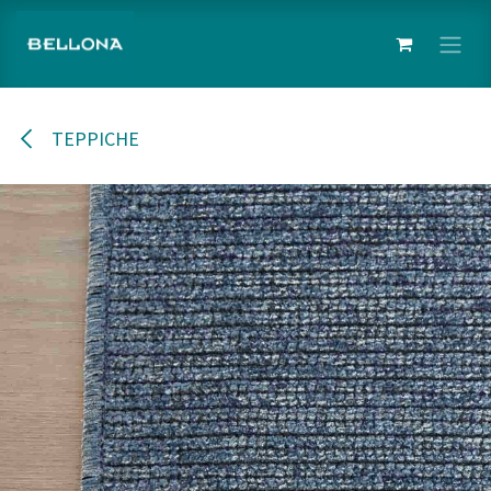
İçereği Atla
TEPPICHE